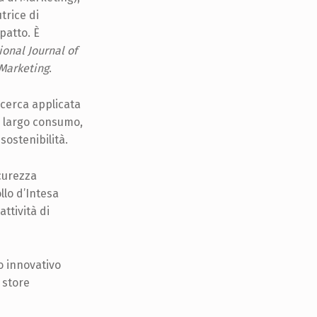
trice di
patto. È
ional Journal of
Marketing
.​
ricerca applicata
l largo consumo,
sostenibilità.
icurezza
llo d’Intesa
attività di
o innovativo
 store