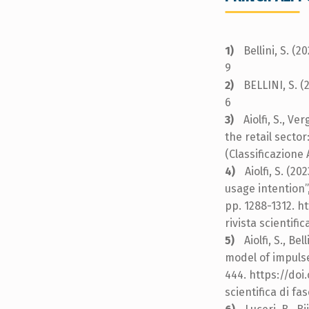
Bellini, S. 
9
BELLINI, S. (
6
Aiolfi, S., Ve
the retail sector
(Classificazione 
Aiolfi, S. (2
usage intention”
pp. 1288-1312. h
rivista scientifi
Aiolfi, S., B
model of impuls
444. https://doi
scientifica di fa