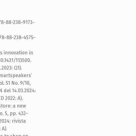
978-88-238-9173-
978-88-238-4575-
ets innovation in
 10.1431/113500.
.2023: Q1).
 smartspeakers’
ol. 51 No. 9/10,
N del 14.03.2024:
D 2022: A).
-store: a new
o. 5, pp. 432-
024: rivista
 A).