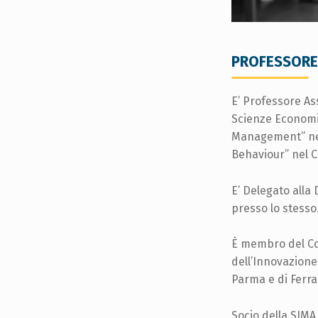
N
I
PROFESSORE
E’ Professore As
Scienze Economic
Management” nel
Behaviour” nel 
E’ Delegato alla
presso lo stesso
È membro del Co
dell’Innovazione
Parma e di Ferrar
Socio della SIMA