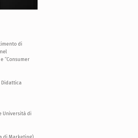
timento di
nel
g e “Consumer
 Didattica
 Università di
a di Marketing),