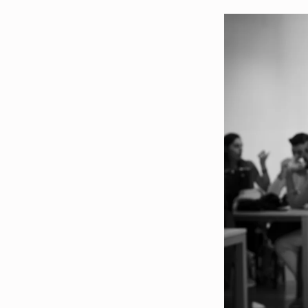
S
I
L
V
I
A
B
E
L
L
I