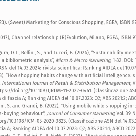
(2023). (Sweet) Marketing for Conscious Shopping, EGEA, ISBN 
2017), Channel relationship (R)Evolution, Milano, EGEA, ISBN 
rgura, D.T., Bellini, S., and Luceri, B. (2024), “Sustainability me
: a bibliometric analysis”,
Micro & Macro Marketing
, 1-32. DOI:
ASN del 14.03.2024: rivista scientifica; Ranking AIDEA del 10.07
023), “How shopping habits change with artificial intelligence:
,
International Journal of Retail & Distribution Management
, V
ttps://doi.org/10.1108/IJRDM-11-2022-0441. (Classificazione AS
ca di fascia A; Ranking AIDEA del 10.07.2023: Q2; ABS 2021:2; ABC
ellini, S. and Grandi, B. (2022), "Using mobile while shopping in
e-buying behaviour",
Journal of Consumer Marketing
, Vol. 39 N
.org/10.1108/JCM-05-2020-3823. (Classificazione ASN del 14.03.2
scia A; Ranking AIDEA del 10.07.2023: Q2; ABS 2021:1; ABCD 2022: