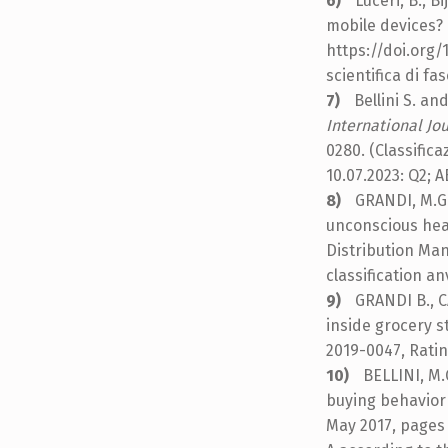
Luceri, B., B
mobile devices? 
https://doi.org/1
scientifica di fa
Bellini S. an
International Jo
0280. (Classifica
10.07.2023: Q2; A
GRANDI, M.G.
unconscious heal
Distribution Man
classification a
GRANDI B., C
inside grocery s
2019-0047, Ratin
BELLINI, M.
buying behavior 
May 2017, pages 