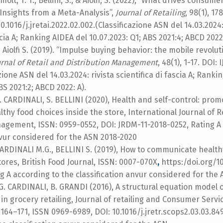
ijmolt, T. T., Bellini, S., & Aiolfi, S. (2022), “What drives consum
Insights from a Meta-Analysis”,
Journal of Retailing
, 98(1), 17
0.1016/j.jretai.2022.02.002.(Classificazione ASN del 14.03.2024:
scia A; Ranking AIDEA del 10.07.2023: Q1; ABS 2021:4; ABCD 2022:
d Aiolfi S. (2019). “Impulse buying behavior: the mobile revoluti
urnal of Retail and Distribution Management
, 48(1), 1-17. DOI:
zione ASN del 14.03.2024: rivista scientifica di fascia A; Ranki
BS 2021:2; ABCD 2022: A).
 CARDINALI, S. BELLINI (2020), Health and self-control: prom
thy food choices inside the store, International Journal of Re
agement, ISSN: 0959-0552, DOI: JRDM-11-2018-0252, Rating A
nvur considered for the ASN 2018-2020
ARDINALI M.G., BELLINI S. (2019), How to communicate healt
tores, British Food Journal, ISSN: 0007-070X
,
https:/doi.org/10
g A according to the classification anvur considered for the
G. CARDINALI, B. GRANDI (2016), A structural equation model 
in grocery retailing, Journal of retailing and Consumer Servi
164–171, ISSN 0969-6989, DOI: 10.1016/j.jretr.scops2.03.03.84