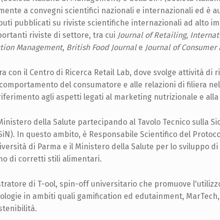
ente a convegni scientifici nazionali e internazionali ed è au
ti pubblicati su riviste scientifiche internazionali ad alto im
rtanti riviste di settore, tra cui
Journal of Retailing
,
Internat
bution Management
,
British Food Journal
e
Journal of Consumer 
a con il Centro di Ricerca Retail Lab, dove svolge attività di 
l comportamento del consumatore e alle relazioni di filiera ne
iferimento agli aspetti legati al marketing nutrizionale e alla 
 Ministero della Salute partecipando al Tavolo Tecnico sulla S
SiN). In questo ambito, è Responsabile Scientifico del Protoco
niversità di Parma e il Ministero della Salute per lo sviluppo di 
o di corretti stili alimentari.
tratore di T-ool, spin-off universitario che promuove l'utilizz
ologie in ambiti quali gamification ed edutainment, MarTech,
tenibilità.