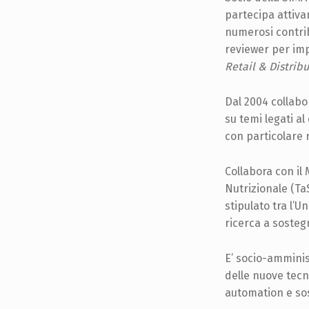
partecipa attivam
numerosi contribu
reviewer per impo
Retail & Distri
Dal 2004 collabor
su temi legati a
con particolare r
Collabora con il
Nutrizionale (Ta
stipulato tra l’U
ricerca a sostegn
E’ socio-amminis
delle nuove tecn
automation e sos