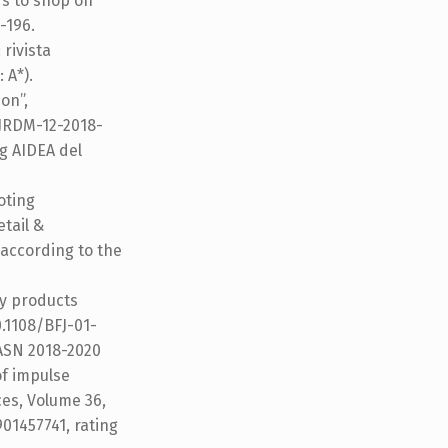
ers to shop on
8-196.
 rivista
 A*).
on”,
 IJRDM-12-2018-
ng AIDEA del
oting
tail &
 according to the
hy products
.1108/BFJ-01-
 ASN 2018-2020
of impulse
ces, Volume 36,
901457741, rating