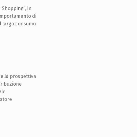
s Shopping”, in
 comportamento di
el largo consumo
ella prospettiva
stribuzione
ale
store